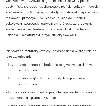
województwa mazowieckiego – m. Płock, powiaty płocki,
gostyniński, sierpecki, ciechanowski, płoński, pułtuski, mławski,
żuromiński, m. Ostrołęka, p. ostrołęcki, ostrowski, wyszkowski,
makowski, przasnyski, m. Siedlce, p. siedlecki, łosicki,
sokołowski, węgrowski, garwoliński, grójecki, żyrardowski,
sochaczewski, m. Radom, p. radomski, lipski, zwoleński,
kozienicki, białobrzeski, przysuski, szydłowiecki
Planowane rezultaty (efekty)
do osiągnięcia w projekcie po
jego zakończeniu:
- Liczba osób obcego pochodzenia objętych wsparciem w
programie – 50 osób
- Liczba osób z krajów trzecich objętych wsparciem w
programie – 50 osób
- Liczba osób, których sytuacja społeczna uległa poprawie po
opuszczeniu programu - 48 osób
- Liczba osób, które uzyskały kwalifikacje po opuszczeniu